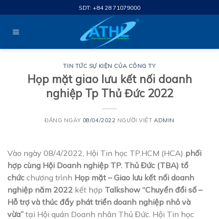
Skip
SDT: +84 28 71079000
to
content
TIN TỨC SỰ KIỆN CỦA CÔNG TY
Họp mặt giao lưu kết nối doanh
nghiệp Tp Thủ Đức 2022
ĐĂNG NGÀY
08/04/2022
NGƯỜI VIẾT
ADMIN
Vào ngày 08/4/2022, Hội Tin học TP.HCM (HCA)
phối
hợp cùng Hội Doanh nghiệp TP. Thủ Đức (TBA) tổ
chức
chương trình
Họp mặt – Giao lưu kết nối doanh
nghiệp năm 2022
kết hợp
Talkshow “Chuyển đổi số –
Hỗ trợ và thúc đẩy phát triển doanh nghiệp nhỏ và
vừa”
tại Hội quán Doanh nhân Thủ Đức. Hội Tin học