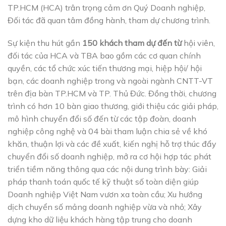
TP.HCM (HCA) trân trọng cảm ơn Quý Doanh nghiệp,
Đối tác đã quan tâm đồng hành, tham dự chương trình.
Sự kiện thu hút gần
150
khách
tham dự đến từ
hội viên,
đối tác của HCA và TBA bao gồm các cơ quan chính
quyền, các tổ chức xúc tiến thương mại, hiệp hội/ hội
bạn, các doanh nghiệp trong và ngoài ngành CNTT-VT
trên địa bàn TP.HCM và TP. Thủ Đức. Đồng thời, chương
trình có hơn 10 bàn giao thương, giới thiệu các giải pháp,
mô hình chuyển đổi số đến từ các tập đoàn, doanh
nghiệp công nghệ và 04 bài tham luận chia sẻ về khó
khăn, thuận lợi và các đề xuất, kiến nghị hỗ trợ thúc đẩy
chuyển đổi số doanh nghiệp, mở ra cơ hội hợp tác phát
triển tiềm năng thông qua các nội dung trình bày: Giải
pháp thanh toán quốc tế kỹ thuật số toàn diện giúp
Doanh nghiệp Việt Nam vươn xa toàn cầu; Xu hướng
dịch chuyển số mảng doanh nghiệp vừa và nhỏ; Xây
dựng kho dữ liệu khách hàng tập trung cho doanh