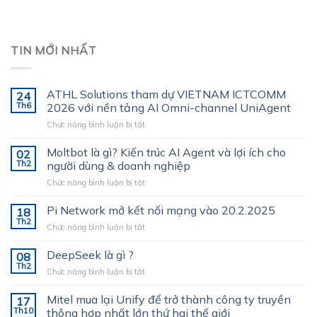
TIN MỚI NHẤT
ATHL Solutions tham dự VIETNAM ICTCOMM
24
Th6
2026 với nền tảng AI Omni-channel UniAgent
ở
Chức năng bình luận bị tắt
ATHL
Solutions
Moltbot là gì? Kiến trúc AI Agent và lợi ích cho
02
tham
Th2
người dùng & doanh nghiệp
dự
ở
Chức năng bình luận bị tắt
VIETNAM
Moltbot
ICTCOMM
là
Pi Network mở kết nối mạng vào 20.2.2025
2026
18
gì?
với
Th2
ở
Chức năng bình luận bị tắt
Kiến
nền
Pi
trúc
tảng
Network
DeepSeek là gì ?
AI
08
AI
mở
Th2
Agent
Omni-
ở
Chức năng bình luận bị tắt
kết
và
channel
DeepSeek
nối
lợi
UniAgent
là
Mitel mua lại Unify để trở thành công ty truyền
mạng
17
ích
gì
Th10
thông hợp nhất lớn thứ hai thế giới
vào
cho