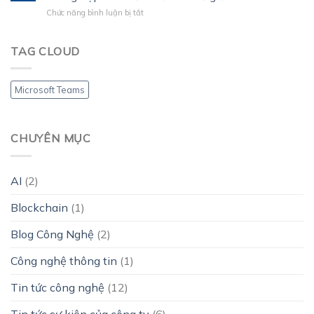
?
20.2.2025
người
ở
Chức năng bình luận bị tắt
dùng
Mitel
&
mua
doanh
lại
TAG CLOUD
nghiệp
Unify
để
trở
Microsoft Teams
thành
công
ty
truyền
CHUYÊN MỤC
thông
hợp
nhất
lớn
AI
(2)
thứ
hai
Blockchain
(1)
thế
giới
Blog Công Nghệ
(2)
Công nghệ thông tin
(1)
Tin tức công nghệ
(12)
Tin tức sự kiện của công ty
(6)