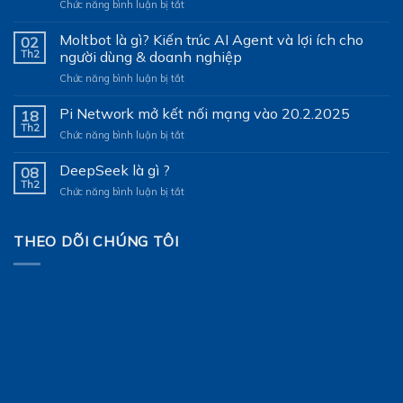
ở
Chức năng bình luận bị tắt
ATHL
Solutions
Moltbot là gì? Kiến trúc AI Agent và lợi ích cho
02
tham
Th2
người dùng & doanh nghiệp
dự
ở
Chức năng bình luận bị tắt
VIETNAM
Moltbot
ICTCOMM
là
Pi Network mở kết nối mạng vào 20.2.2025
2026
18
gì?
với
Th2
ở
Chức năng bình luận bị tắt
Kiến
nền
Pi
trúc
tảng
Network
DeepSeek là gì ?
AI
08
AI
mở
Th2
Agent
Omni-
ở
Chức năng bình luận bị tắt
kết
và
channel
DeepSeek
nối
lợi
UniAgent
là
mạng
ích
gì
THEO DÕI CHÚNG TÔI
vào
cho
?
20.2.2025
người
dùng
&
doanh
nghiệp