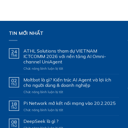
TIN MỚI NHẤT
ATHL Solutions tham dự VIETNAM
24
Th6
ICTCOMM 2026 với nền tảng AI Omni-
channel UniAgent
ở
Chức năng bình luận bị tắt
ATHL
Solutions
Moltbot là gì? Kiến trúc AI Agent và lợi ích
02
tham
Th2
cho người dùng & doanh nghiệp
dự
ở
Chức năng bình luận bị tắt
VIETNAM
Moltbot
ICTCOMM
là
Pi Network mở kết nối mạng vào 20.2.2025
2026
18
gì?
với
Th2
ở
Chức năng bình luận bị tắt
Kiến
nền
Pi
trúc
tảng
Network
DeepSeek là gì ?
AI
08
AI
mở
Th2
Agent
Omni-
ở