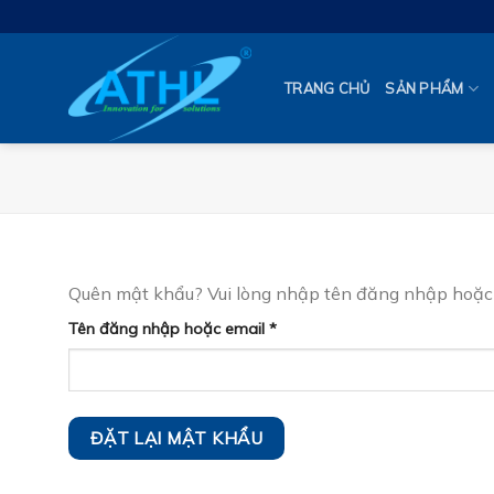
Skip
to
content
TRANG CHỦ
SẢN PHẨM
Quên mật khẩu? Vui lòng nhập tên đăng nhập hoặc đ
Bắt
Tên đăng nhập hoặc email
*
buộc
ĐẶT LẠI MẬT KHẨU