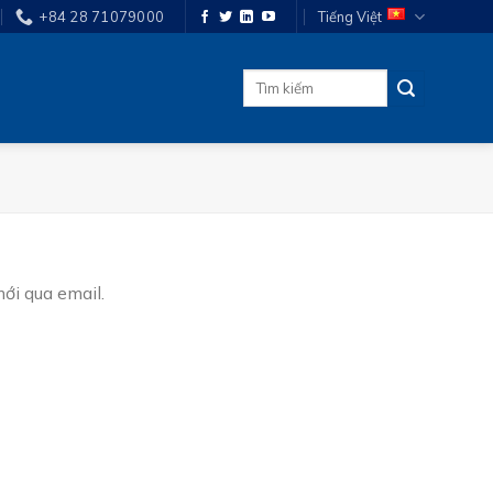
+84 28 71079000
Tiếng Việt
Tìm
kiếm:
ới qua email.