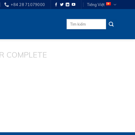
+84 28 71079000
Tiếng Việt
Tìm
kiếm:
R COMPLETE