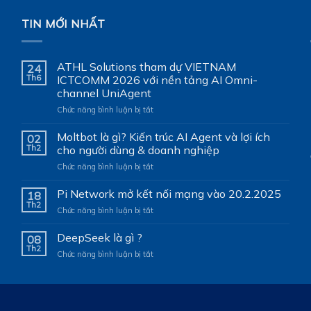
TIN MỚI NHẤT
ATHL Solutions tham dự VIETNAM
24
Th6
ICTCOMM 2026 với nền tảng AI Omni-
channel UniAgent
ở
Chức năng bình luận bị tắt
ATHL
Solutions
Moltbot là gì? Kiến trúc AI Agent và lợi ích
02
tham
Th2
cho người dùng & doanh nghiệp
dự
ở
Chức năng bình luận bị tắt
VIETNAM
Moltbot
ICTCOMM
là
Pi Network mở kết nối mạng vào 20.2.2025
2026
18
gì?
với
Th2
ở
Chức năng bình luận bị tắt
Kiến
nền
Pi
trúc
tảng
Network
DeepSeek là gì ?
AI
08
AI
mở
Th2
Agent
Omni-
ở
Chức năng bình luận bị tắt
kết
và
channel
DeepSeek
nối
lợi
UniAgent
là
mạng
ích
gì
vào
cho
?
20.2.2025
người